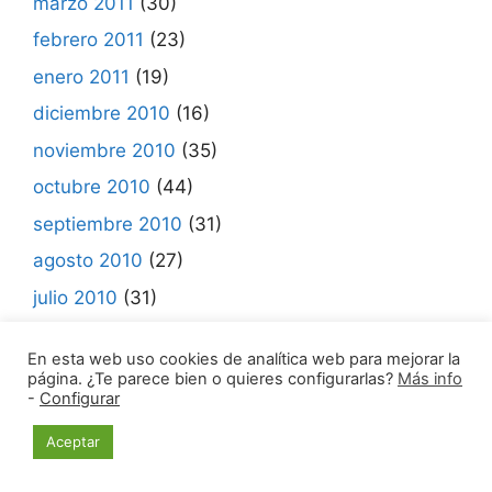
marzo 2011
(30)
febrero 2011
(23)
enero 2011
(19)
diciembre 2010
(16)
noviembre 2010
(35)
octubre 2010
(44)
septiembre 2010
(31)
agosto 2010
(27)
julio 2010
(31)
junio 2010
(37)
En esta web uso cookies de analítica web para mejorar la
mayo 2010
(39)
página. ¿Te parece bien o quieres configurarlas?
Más info
-
Configurar
abril 2010
(37)
Aceptar
marzo 2010
(39)
febrero 2010
(25)