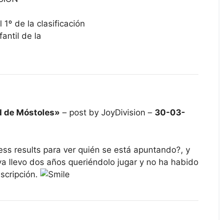
 1º de la clasificación
antil de la
d de Móstoles»
– post by JoyDivision –
30-03-
hess results para ver quién se está apuntando?, y
ya llevo dos años queriéndolo jugar y no ha habido
nscripción.