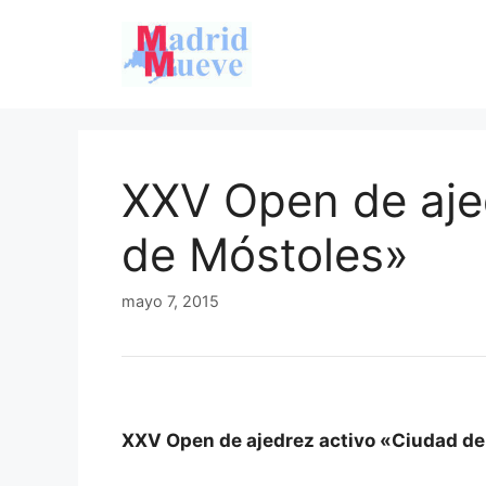
Saltar
al
contenido
XXV Open de aje
de Móstoles»
mayo 7, 2015
XXV Open de ajedrez activo «Ciudad d