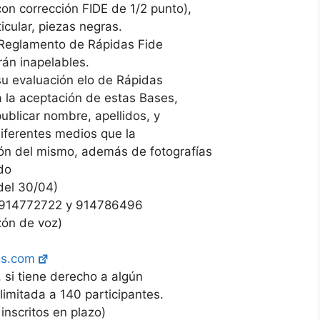
con corrección FIDE de 1/2 punto),
icular, piezas negras.
l Reglamento de Rápidas Fide
rán inapelables.
 su evaluación elo de Rápidas
á la aceptación de estas Bases,
ublicar nombre, apellidos, y
 diferentes medios que la
ión del mismo, además de fotografías
do
del 30/04)
. 914772722 y 914786496
zón de voz)
es.com
 si tiene derecho a algún
limitada a 140 participantes.
inscritos en plazo)