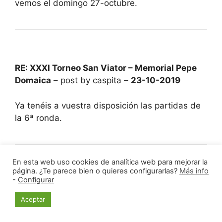
vemos el domingo 27-octubre.
RE: XXXI Torneo San Viator – Memorial Pepe
Domaica
– post by caspita –
23-10-2019
Ya tenéis a vuestra disposición las partidas de
la 6ª ronda.
En esta web uso cookies de analítica web para mejorar la
página. ¿Te parece bien o quieres configurarlas?
Más info
-
Configurar
RE: XXXI Torneo San Viator – Memorial Pepe
Domaica
– post by caspita –
27-10-2019
Aceptar
Ya están publicados los resultados, los byes