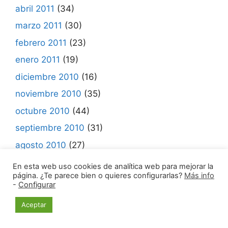
abril 2011
(34)
marzo 2011
(30)
febrero 2011
(23)
enero 2011
(19)
diciembre 2010
(16)
noviembre 2010
(35)
octubre 2010
(44)
septiembre 2010
(31)
agosto 2010
(27)
julio 2010
(31)
En esta web uso cookies de analítica web para mejorar la
página. ¿Te parece bien o quieres configurarlas?
Más info
junio 2010
(37)
-
Configurar
mayo 2010
(39)
Aceptar
abril 2010
(37)