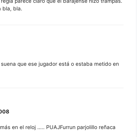
regla parece claro que el barajense hizo trampas.
bla, bla.
e suena que ese jugador está o estaba metido en
008
ás en el reloj ….. PUAJFurrun parjolillo reñaca