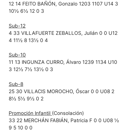
12 14 FEITO BAÑÓN, Gonzalo 1203 1107 U14 3
10½ 6½ 12 0 3
Sub-12
4 33 VILLAFUERTE ZEBALLOS, Julián 0 0 U12
4 11½ 8 13½ 0 4
Sub-10
11 13 INGUNZA CURRO, Álvaro 1239 1134 U10
3 12½ 7½ 13½ 0 3
Sub-8
25 30 VILLACIS MOROCHO, Óscar 0 0 U08 2
8½ 5½ 9½ 0 2
Promoción Infantil
(Consolación)
33 22 MERCHÁN FABIÁN, Patricia F 0 0 U08 ½
9 5 10 0 0