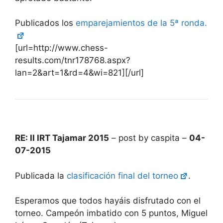
Publicados los
emparejamientos de la 5ª ronda.
[url=http://www.chess-
results.com/tnr178768.aspx?
lan=2&art=1&rd=4&wi=821][/url]
RE: II IRT Tajamar 2015
– post by caspita –
04-
07-2015
Publicada la
clasificación final del torneo
.
Esperamos que todos hayáis disfrutado con el
torneo. Campeón imbatido con 5 puntos, Miguel