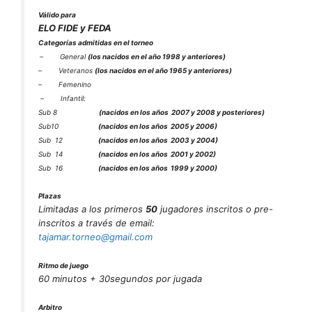
Válido para
ELO FIDE y FEDA
Categorías admitidas en el torneo
–
General
(los nacidos en el año 1998 y anteriores)
–
Veteranos
(los nacidos en el año 1965 y anteriores)
–
Femenino
–
Infantil:
Sub 8
(nacidos en los años 2007 y 2008 y posteriores)
Sub10
(nacidos en los años 2005 y 2006)
Sub 12
(nacidos en los años 2003 y 2004)
Sub 14
(nacidos en los años 2001 y 2002)
Sub 16
(nacidos en los años 1999 y 2000)
Plazas
Limitadas a los primeros
50
jugadores inscritos o pre-
inscritos a través de email:
tajamar.torneo@gmail.com
Ritmo de juego
60 minutos + 30segundos por jugada
Arbitro