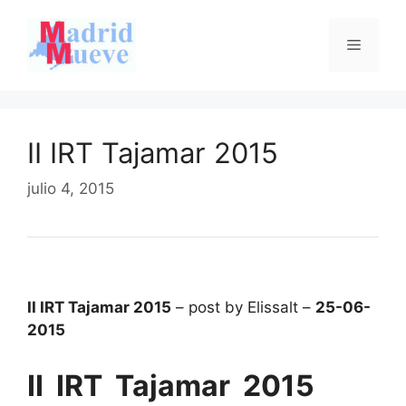
Saltar
al
Menú
contenido
II IRT Tajamar 2015
julio 4, 2015
II IRT Tajamar 2015
– post by Elissalt –
25-06-
2015
II
IRT Tajamar 2015