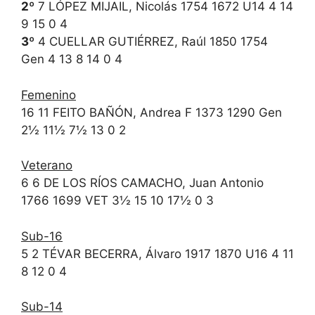
2º
7 LÓPEZ MIJAIL, Nicolás 1754 1672 U14 4 14
9 15 0 4
3º
4 CUELLAR GUTIÉRREZ, Raúl 1850 1754
Gen 4 13 8 14 0 4
Femenino
16 11 FEITO BAÑÓN, Andrea F 1373 1290 Gen
2½ 11½ 7½ 13 0 2
Veterano
6 6 DE LOS RÍOS CAMACHO, Juan Antonio
1766 1699 VET 3½ 15 10 17½ 0 3
Sub-16
5 2 TÉVAR BECERRA, Álvaro 1917 1870 U16 4 11
8 12 0 4
Sub-14