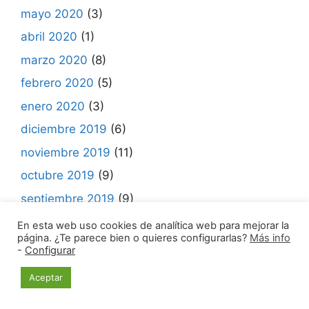
mayo 2020
(3)
abril 2020
(1)
marzo 2020
(8)
febrero 2020
(5)
enero 2020
(3)
diciembre 2019
(6)
noviembre 2019
(11)
octubre 2019
(9)
septiembre 2019
(9)
agosto 2019
(3)
En esta web uso cookies de analítica web para mejorar la
página. ¿Te parece bien o quieres configurarlas?
Más info
julio 2019
(8)
-
Configurar
junio 2019
(9)
Aceptar
mayo 2019
(12)