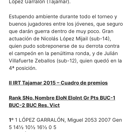
López Garralón (Tajamar).
Estupendo ambiente durante todo el torneo y
buenos jugadores entre los jóvenes, que seguro
que darán guerra dentro de muy poco. Gran
actuación de Nicolás López Mijail (sub-14),
quien pudo sobreponerse de su derrota contra
el campeón en la penúltima ronda, y de Julián
Villafuerte Zeballos (sub-12), quien quedó en la
4ª posición.
II IRT Tajamar 2015 – Cuadro de premios
Rank SNo. Nombre EloN EloInt Gr Pts BUC-1
BUC-2 BUC Res. Vict
1º
1 LÓPEZ GARRALÓN, Miguel 2053 2007 Gen
5 14½ 10½ 16½ 0 5