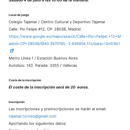
Sábado 4 de julio a las 10:00 de la mañana.
Local de juego
Colegio Tajamar / Centro Cultural y Deportivo Tajamar
Calle: Pio Felipe #12, CP: 28038, Madrid
https://www.google.es/maps/search/Calle+Pio+Felipe,+12+M
adrid+CP+28038/@40.3970165,-3.649904,17z/data=!3m1!4b1
Metro Línea 1 / Estación Buenos Aires
Autobús: 143 Parada: 3355 / Vallecas
Coste de la inscripción
El coste de la inscripción será de 20 euros.
Inscripción
Las inscripciones y preinscripciones se harán al email:
tajamar.torneo@gmail.com
Aportando los siguientes datos: