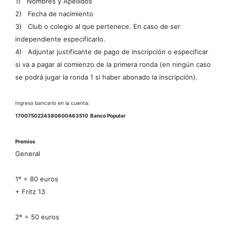
1)
Nombres y Apellidos
2)
Fecha de nacimiento
3)
Club o colegio al que pertenece. En caso de ser
independiente especificarlo.
4)
Adjuntar justificante de pago de inscripción o especificar
si va a pagar al comienzo de la primera ronda (en ningún caso
se podrá jugar la ronda 1 si haber abonado la inscripción).
Ingreso bancario en la cuenta:
17
0075
0224
38
0600463510
Banco Popular
Premios
General
1º = 80 euros
+ Fritz 13
2º = 50 euros