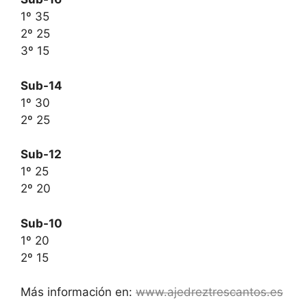
1º 35
2º 25
3º 15
Sub-14
1º 30
2º 25
Sub-12
1º 25
2º 20
Sub-10
1º 20
2º 15
Más información en:
www.ajedreztrescantos.es