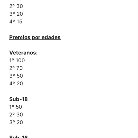
2º 30
3º 20
4º 15
Premios por edades
Veteranos:
1º 100
2º 70
3º 50
4º 20
Sub-18
1º 50
2º 30
3º 20
Sub-16