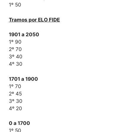
1º 50
Tramos por ELO FIDE
1901 a 2050
1º 90
2º 70
3º 40
4º 30
1701 a 1900
1º 70
2º 45
3º 30
4º 20
0 a 1700
1º 50