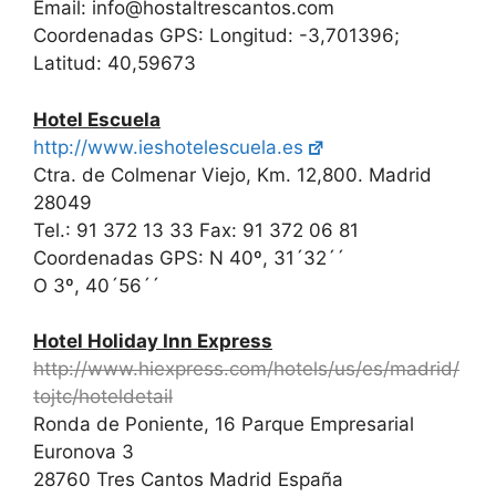
Email: info@hostaltrescantos.com
Coordenadas GPS: Longitud: -3,701396;
Latitud: 40,59673
Hotel Escuela
http://www.ieshotelescuela.es
Ctra. de Colmenar Viejo, Km. 12,800. Madrid
28049
Tel.: 91 372 13 33 Fax: 91 372 06 81
Coordenadas GPS: N 40º, 31´32´´
O 3º, 40´56´´
Hotel Holiday Inn Express
http://www.hiexpress.com/hotels/us/es/madrid/
tojtc/hoteldetail
Ronda de Poniente, 16 Parque Empresarial
Euronova 3
28760 Tres Cantos Madrid España