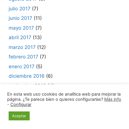
julio 2017
(7)
junio 2017
(11)
mayo 2017
(7)
abril 2017
(13)
marzo 2017
(12)
febrero 2017
(7)
enero 2017
(5)
diciembre 2016
(6)
noviembre 2016
(4)
En esta web uso cookies de analítica web para mejorar la
octubre 2016
(8)
página. ¿Te parece bien o quieres configurarlas?
Más info
-
Configurar
septiembre 2016
(10)
agosto 2016
(9)
Aceptar
julio 2016
(5)