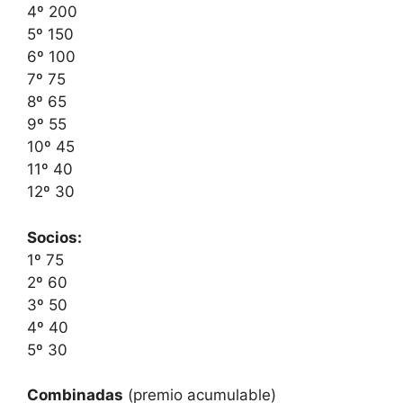
4º 200
5º 150
6º 100
7º 75
8º 65
9º 55
10º 45
11º 40
12º 30
Socios:
1º 75
2º 60
3º 50
4º 40
5º 30
Combinadas
(premio acumulable)