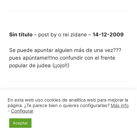
Sin título
– post by o rei zidane –
14-12-2009
Se puede apuntar alguien más de una vez???
pues apúntame!!!no confundir con el frente
popular de judea (¡¡ojo!!)
En esta web uso cookies de analítica web para mejorar la
a Blowsky
– post by ALX –
14-12-2009
página. ¿Te parece bien o quieres configurarlas?
Más info
-
Configurar
que sean dos tb para mí, ya que no juego
Aceptar
Vicálvaro… de algún sitio tiene que salir el
doblete
Cuando fuiste martillo no