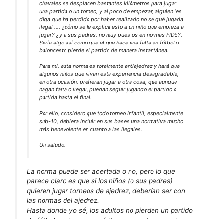
chavales se desplacen bastantes kilómetros para jugar
una partida o un torneo, y al poco de empezar, alguien les
diga que ha perdido por haber realizado no se qué jugada
ilegal …. ¿cómo se le explica esto a un niño que empieza a
jugar? ¿y a sus padres, no muy puestos en normas FIDE?.
Sería algo así como que el que hace una falta en fútbol o
baloncesto pierde el partido de manera instantánea.
Para mi, esta norma es totalmente antiajedrez y hará que
algunos niños que vivan esta experiencia desagradable,
en otra ocasión, prefieran jugar a otra cosa, que aunque
hagan falta o ilegal, puedan seguir jugando el partido o
partida hasta el final.
Por ello, considero que todo torneo infantil, especialmente
sub-10, debiera incluir en sus bases una normativa mucho
más benevolente en cuanto a las ilegales.
Un saludo.
La norma puede ser acertada o no, pero lo que
parece claro es que si los niños (o sus padres)
quieren jugar torneos de ajedrez, deberían ser con
las normas del ajedrez.
Hasta donde yo sé, los adultos no pierden un partido