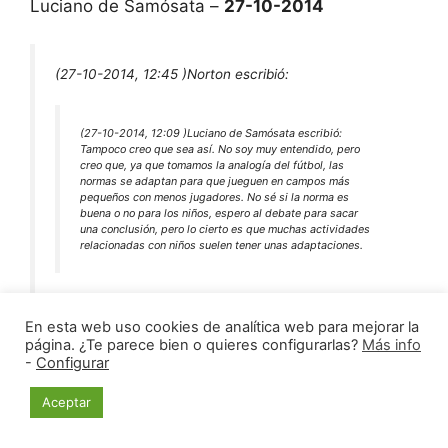
Luciano de Samósata –
27-10-2014
(27-10-2014, 12:45 )
Norton escribió:
(27-10-2014, 12:09 )
Luciano de Samósata escribió:
Tampoco creo que sea así. No soy muy entendido, pero
creo que, ya que tomamos la analogía del fútbol, las
normas se adaptan para que jueguen en campos más
pequeños con menos jugadores. No sé si la norma es
buena o no para los niños, espero al debate para sacar
una conclusión, pero lo cierto es que muchas actividades
relacionadas con niños suelen tener unas adaptaciones.
Es que precisamente la ventaja del ajedrez es que un
niño puede jugar contra un adulto sin problemas, no
En esta web uso cookies de analítica web para mejorar la
como en el fútbol o baloncesto por motivos obvios.
página. ¿Te parece bien o quieres configurarlas?
Más info
Pero si por el bien del ajedrez infantil hay que jugar
-
Configurar
en tableros de 6×6
donde no
haya caballos y quien coma el rey del rival gana,
Aceptar
adelante.