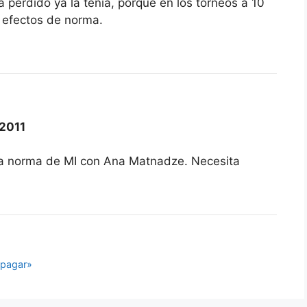
 perdido ya la tenía, porque en los torneos a 10
a efectos de norma.
2011
la norma de MI con Ana Matnadze. Necesita
apagar»