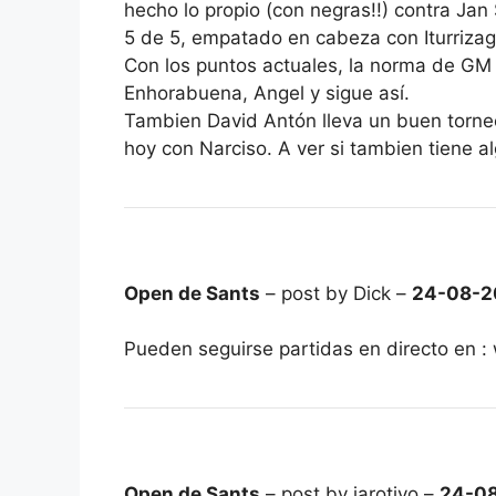
hecho lo propio (con negras!!) contra Ja
5 de 5, empatado en cabeza con Iturrizaga
Con los puntos actuales, la norma de GM e
Enhorabuena, Angel y sigue así.
Tambien David Antón lleva un buen torne
hoy con Narciso. A ver si tambien tiene a
Open de Sants
– post by Dick –
24-08-2
Pueden seguirse partidas en directo en :
Open de Sants
– post by jarotiyo –
24-08