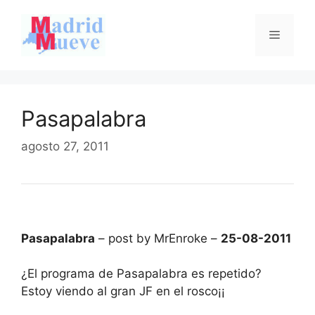
Saltar
al
Menú
contenido
Pasapalabra
agosto 27, 2011
Pasapalabra
– post by MrEnroke –
25-08-2011
¿El programa de Pasapalabra es repetido?
Estoy viendo al gran JF en el rosco¡¡